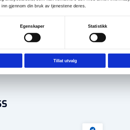
 inn gjennom din bruk av tjenestene deres.
t faktiske materialet.
Egenskaper
Statistikk
Tillat utvalg
SS