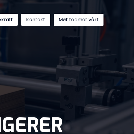
kraft
Kontakt
Møt teamet vårt
NGERER