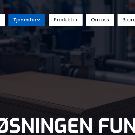
Tjenester
Produkter
Om oss
Bære
LØSNINGEN FU