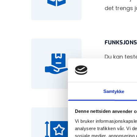
det trengs j
FUNKSJONS
Du kan teste
montere? Ho
under trans
Samtykke
DESIGNEVA
Denne nettsiden anvender c
Vi bruker informasjonskapsler
Prototypen g
analysere trafikken vår. Vi 
gjøre endri
sosiale medier, annonsering 