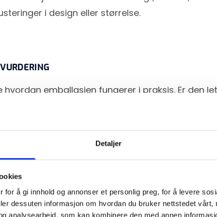
usteringer i design eller størrelse.
VURDERING
 hvordan emballasjen fungerer i praksis. Er den let
lder den produktet sikkert? Hvordan håndteres d
port?
Detaljer
LUERING
ookies
 for å gi innhold og annonser et personlig preg, for å levere sos
ir deg mulighet til å vurdere det visuelle uttrykket
deler dessuten informasjon om hvordan du bruker nettstedet vårt,
nger før produksjon. Du kan se hvordan print og fa
og analysearbeid, som kan kombinere den med annen informasjon d