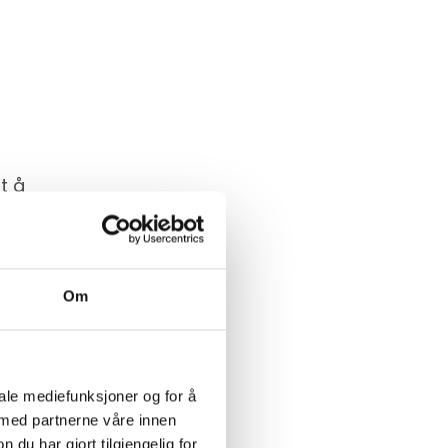
t å
en
Om
iale mediefunksjoner og for å
 og
 med partnerne våre innen
rger
u har gjort tilgjengelig for